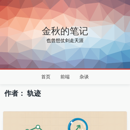
金秋的笔记
也曾想仗剑走天涯
首页
前端
杂谈
作者：
轨迹